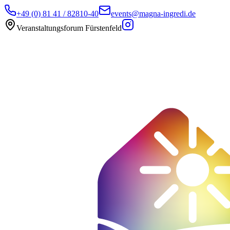
+49 (0) 81 41 / 82810-40
events@magna-ingredi.de
Veranstaltungsforum Fürstenfeld