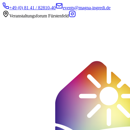
+49 (0) 81 41 / 82810-40
events@magna-ingredi.de
Veranstaltungsforum Fürstenfeld